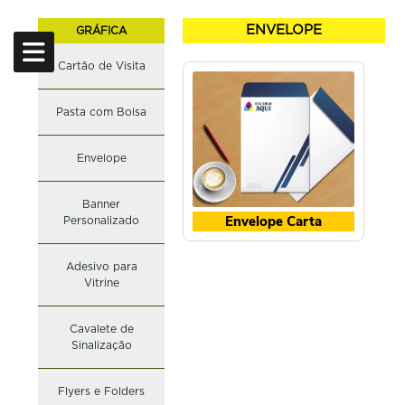
ENVELOPE
GRÁFICA
Cartão de Visita
CARRINHO
CÓDIGO
NOME
COR
QUANTIDADE
Pasta com Bolsa
Nome
E-mail
Telefone
ENVIAR
Envelope
LIMPAR CARRINHO
Banner
Envelope Carta
Personalizado
Adesivo para
Vitrine
Cavalete de
Sinalização
Flyers e Folders