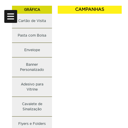
CAMPANHAS
GRÁFICA
Cartão de Visita
CARRINHO
CÓDIGO
NOME
COR
QUANTIDADE
Pasta com Bolsa
Nome
E-mail
Telefone
ENVIAR
Envelope
LIMPAR CARRINHO
Banner
Personalizado
Adesivo para
Vitrine
Cavalete de
Sinalização
Flyers e Folders