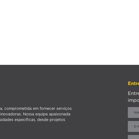
Entr
Entr
impo
a, comprometida em fornecer serviços
s inovadoras. Nossa equipe apaixonada
sidades específicas, desde projetos