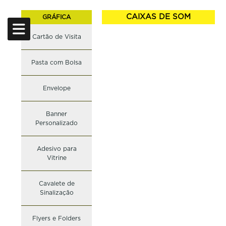
CAIXAS DE SOM
GRÁFICA
Cartão de Visita
CARRINHO
CÓDIGO
NOME
COR
QUANTIDADE
Pasta com Bolsa
Nome
E-mail
Telefone
ENVIAR
Envelope
LIMPAR CARRINHO
Banner
Personalizado
Adesivo para
Vitrine
Cavalete de
Sinalização
Flyers e Folders