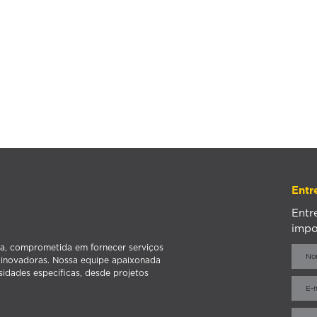
Entr
Entr
impo
a, comprometida em fornecer serviços
s inovadoras. Nossa equipe apaixonada
sidades específicas, desde projetos