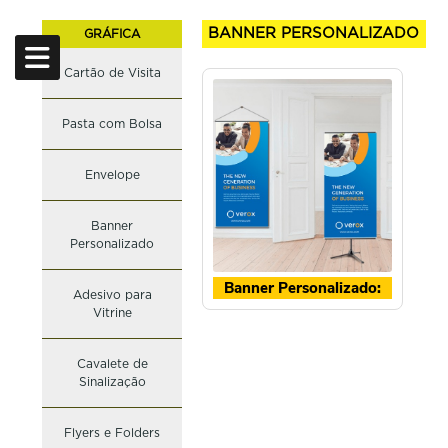
BANNER PERSONALIZADO
GRÁFICA
Cartão de Visita
CARRINHO
CÓDIGO
NOME
COR
QUANTIDADE
Pasta com Bolsa
Nome
E-mail
Telefone
ENVIAR
Envelope
LIMPAR CARRINHO
Banner
Personalizado
Banner Personalizado:
Adesivo para
Vitrine
Cavalete de
Sinalização
Flyers e Folders