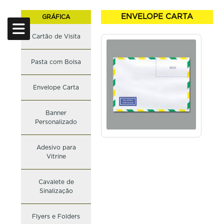
ENVELOPE CARTA
GRÁFICA
Cartão de Visita
CARRINHO
CÓDIGO
NOME
COR
QUANTIDADE
Pasta com Bolsa
Nome
E-mail
Telefone
ENVIAR
Envelope Carta
LIMPAR CARRINHO
Banner
Personalizado
Adesivo para
Vitrine
Cavalete de
Sinalização
Flyers e Folders